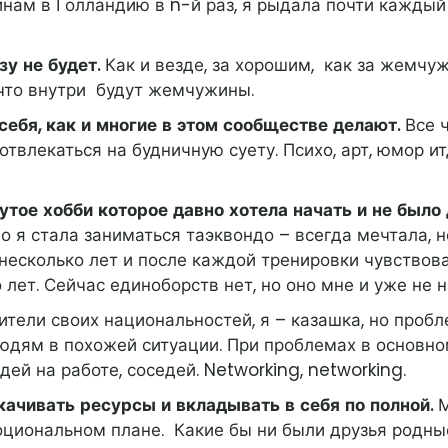
нам в Голландию в n-й раз, я рыдала почти каждый
у не будет.
Как и везде, за хорошим, как за жемчу
 что внутри будут жемчужины.
ебя, как и многие в этом сообществе делают.
Все 
отвлекаться на будничную суету. Психо, арт, юмор ит
утое хобби которое давно хотела начать и не было
о я стала заниматься таэквондо – всегда мечтала, н
несколько лет и после каждой тренировки чувствова
 лет. Сейчас единоборств нет, но оно мне и уже не н
ители своих национальностей, я – казашка, но проб
юдям в похожей ситуации. При проблемах в основном
дей на работе, соседей. Networking, networking.
качивать ресурсы и вкладывать в себя по полной.
М
оциональном плане. Какие бы ни были друзья родные