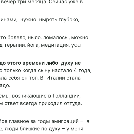
 вечер три месяца. Сейчас уже в
жинами, нужно нырять глубоко,
что болело, ныло, ломалось , можно
д терапии, йога, медитация, you
 до этого времени либо духу не
о только когда сыну настало 4 года,
ла себя он топ. В Италии стала
адо.
лемы, возникающие в Голландии,
 ответ всегда приходил оттуда,
ое главное за годы эмиграций – я
, люди близкие по духу – у меня