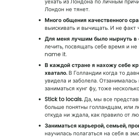
уехать из Лондона по личным причи
Лондон не тянет.
Много общения качественного сраз
выискивать и вычищать. И не факт
Для меня лучшим было нырнуть в с
лечить, посвящать себе время и не 
name it.
В каждой стране я нахожу себе кр
хватало.
В Голландии когда то давн
увидела и заболела. Отзанималась 
заниматься кунг фу, тоже несколько
Stick to locals.
Да, мы все представ
больше понятны голландцам, или л
откуда ни ждала, как правило от лю
Заниматься карьерой, семьей, про
научилась полагаться на себя в эм