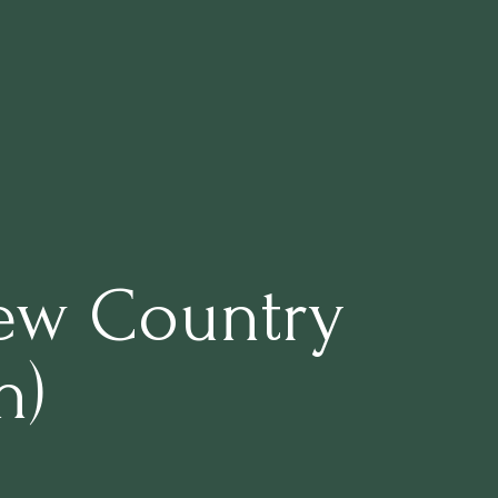
New Country
n)