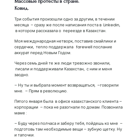
Массовые протесты в стране.
Ковид.
Три события произошли одно за другим, в течении
месяца – сразу же после написания поста в Linkedin,
в котором рассказала о переезде в Казахстан.
Моя международная нетворк, поставив смайлики и
сердечки, тепло поддержала farewell послание
аккурат перед Новым Годом.
Через семь дней те же люди тревожно звонили,
писали и поддерживали Казахстан, с ним и меня
заодно.
– Ну ты и выбрала момент возвращаться, –говорили
мне. – Прям в революцию.
Пятого января была в офисе казахстанского клиента –
корпорации – пока не разогнали по домам. Позвонила
маме :
– Буду через полчаса и заберу тебя, пойдешь ко мне –
подготовь там необходимые вещи – зубную щетку. Ну
и тапочки.